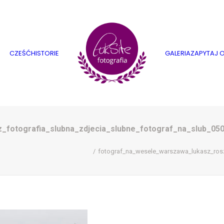
CZEŚĆ
HISTORIE
GALERIA
ZAPYTAJ O
fotografia_slubna_zdjecia_slubne_fotograf_na_slub_05
fotograf_na_wesele_warszawa_lukasz_rosz